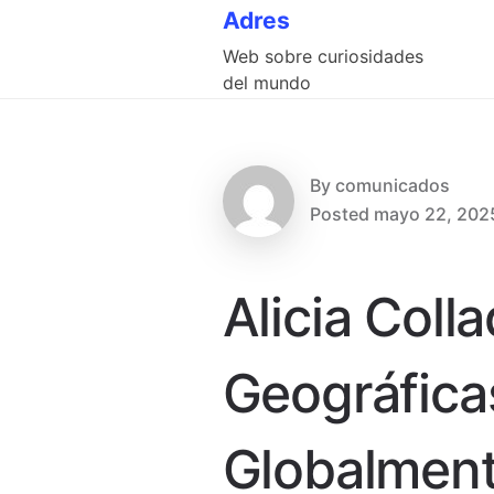
Skip
Adres
to
Web sobre curiosidades
content
del mundo
By
comunicados
Posted
mayo 22, 202
Alicia Coll
Geográfica
Globalmen