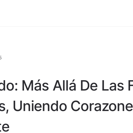
5
ado: Más Allá De Las 
s, Uniendo Corazon
te