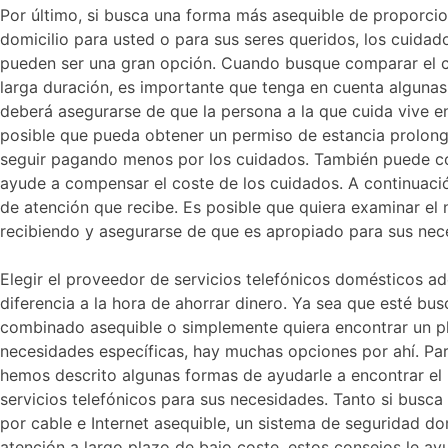
Por último, si busca una forma más asequible de proporcion
domicilio para usted o para sus seres queridos, los cuidad
pueden ser una gran opción. Cuando busque comparar el c
larga duración, es importante que tenga en cuenta algunas 
deberá asegurarse de que la persona a la que cuida vive en
posible que pueda obtener un permiso de estancia prolonga
seguir pagando menos por los cuidados. También puede co
ayude a compensar el coste de los cuidados. A continuación
de atención que recibe. Es posible que quiera examinar el 
recibiendo y asegurarse de que es apropiado para sus nec
Elegir el proveedor de servicios telefónicos domésticos 
diferencia a la hora de ahorrar dinero. Ya sea que esté bu
combinado asequible o simplemente quiera encontrar un p
necesidades específicas, hay muchas opciones por ahí. Para 
hemos descrito algunas formas de ayudarle a encontrar el
servicios telefónicos para sus necesidades. Tanto si busca 
por cable e Internet asequible, un sistema de seguridad do
atención a largo plazo de bajo coste, estos consejos le ay