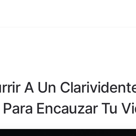
rir A Un Clarivident
l Para Encauzar Tu V