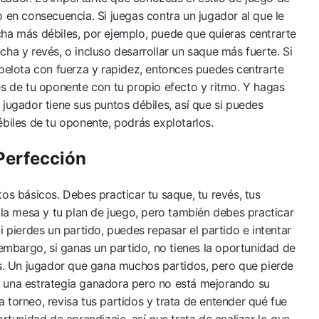
o en consecuencia. Si juegas contra un jugador al que le
ha más débiles, por ejemplo, puede que quieras centrarte
ha y revés, o incluso desarrollar un saque más fuerte. Si
 pelota con fuerza y rapidez, entonces puedes centrarte
es de tu oponente con tu propio efecto y ritmo. Y hagas
jugador tiene sus puntos débiles, así que si puedes
ébiles de tu oponente, podrás explotarlos.
Perfección
os básicos. Debes practicar tu saque, tu revés, tus
 la mesa y tu plan de juego, pero también debes practicar
i pierdes un partido, puedes repasar el partido e intentar
 embargo, si ganas un partido, no tienes la oportunidad de
es. Un jugador que gana muchos partidos, pero que pierde
 una estrategia ganadora pero no está mejorando su
 torneo, revisa tus partidos y trata de entender qué fue
ortunidad de aprendizaje, así que trata de analizar lo que