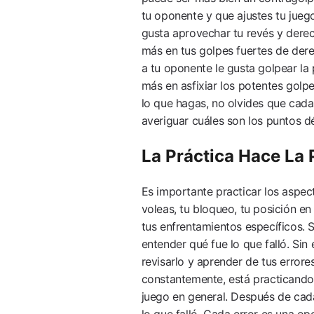
tu oponente y que ajustes tu jueg
gusta aprovechar tu revés y derec
más en tus golpes fuertes de derec
a tu oponente le gusta golpear la
más en asfixiar los potentes golp
lo que hagas, no olvides que cada 
averiguar cuáles son los puntos d
La Práctica Hace La 
Es importante practicar los aspect
voleas, tu bloqueo, tu posición en
tus enfrentamientos específicos. S
entender qué fue lo que falló. Sin
revisarlo y aprender de tus error
constantemente, está practicando
juego en general. Después de cada
lo que falló. Cada error es una op