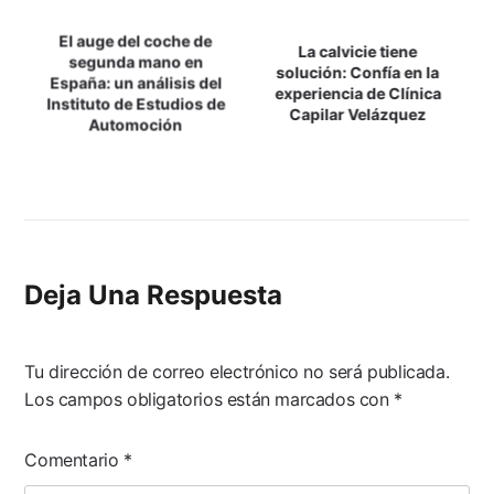
Navegación
El auge del coche de
La calvicie tiene
segunda mano en
De
solución: Confía en la
España: un análisis del
experiencia de Clínica
Instituto de Estudios de
Entradas
Capilar Velázquez
Automoción
Deja Una Respuesta
Tu dirección de correo electrónico no será publicada.
Los campos obligatorios están marcados con
*
Comentario
*