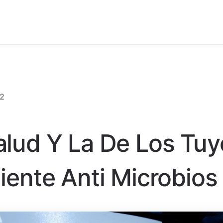
22
alud Y La De Los Tu
iente Anti Microbios